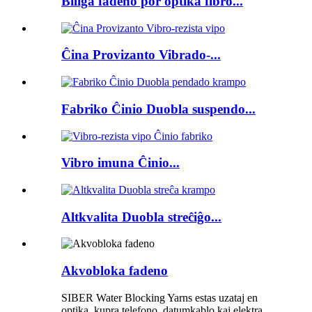
Biliga fadeno por optika fibro...
Ĉina Provizanto Vibrado-...
Fabriko Ĉinio Duobla suspendo...
Vibro imuna Ĉinio...
Altkvalita Duobla streĉiĝo...
Akvobloka fadeno
SIBER Water Blocking Yarns estas uzataj en
optika, kupra telefono, datumkablo kaj elektra