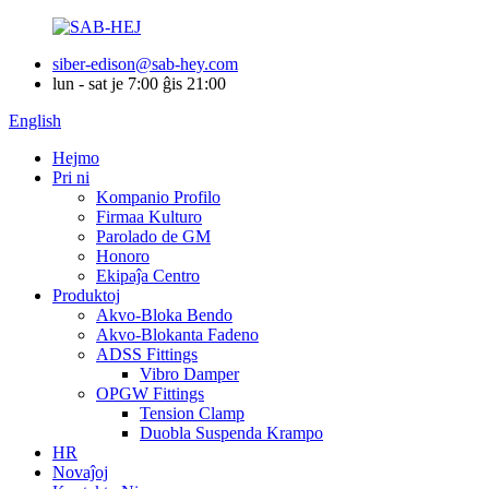
siber-edison@sab-hey.com
lun - sat je 7:00 ĝis 21:00
English
Hejmo
Pri ni
Kompanio Profilo
Firmaa Kulturo
Parolado de GM
Honoro
Ekipaĵa Centro
Produktoj
Akvo-Bloka Bendo
Akvo-Blokanta Fadeno
ADSS Fittings
Vibro Damper
OPGW Fittings
Tension Clamp
Duobla Suspenda Krampo
HR
Novaĵoj