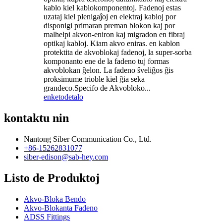
kablo kiel kablokomponentoj. Fadenoj estas
uzataj kiel plenigaĵoj en elektraj kabloj por
disponigi primaran preman blokon kaj por
malhelpi akvon-eniron kaj migradon en fibraj
optikaj kabloj. Kiam akvo eniras. en kablon
protektita de akvoblokaj fadenoj, la super-sorba
komponanto ene de la fadeno tuj formas
akvoblokan ĝelon. La fadeno ŝveliĝos ĝis
proksimume trioble kiel ĝia seka
grandeco.Specifo de Akvobloko...
enketo
detalo
kontaktu nin
Nantong Siber Communication Co., Ltd.
+86-15262831077
siber-edison@sab-hey.com
Listo de Produktoj
Akvo-Bloka Bendo
Akvo-Blokanta Fadeno
ADSS Fittings