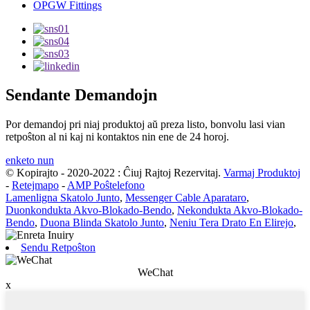
OPGW Fittings
Sendante Demandojn
Por demandoj pri niaj produktoj aŭ preza listo, bonvolu lasi vian
retpoŝton al ni kaj ni kontaktos nin ene de 24 horoj.
enketo nun
© Kopirajto - 2020-2022 : Ĉiuj Rajtoj Rezervitaj.
Varmaj Produktoj
-
Retejmapo
-
AMP Poŝtelefono
Lamenligna Skatolo Junto
,
Messenger Cable Aparataro
,
Duonkondukta Akvo-Blokado-Bendo
,
Nekondukta Akvo-Blokado-
Bendo
,
Duona Blinda Skatolo Junto
,
Neniu Tera Drato En Elirejo
,
Sendu Retpoŝton
WeChat
x