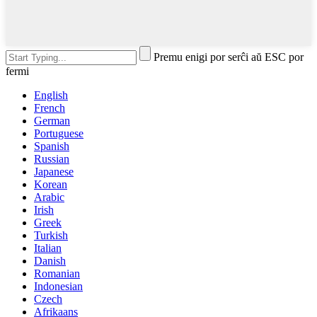
Premu enigi por serĉi aŭ ESC por
fermi
English
French
German
Portuguese
Spanish
Russian
Japanese
Korean
Arabic
Irish
Greek
Turkish
Italian
Danish
Romanian
Indonesian
Czech
Afrikaans