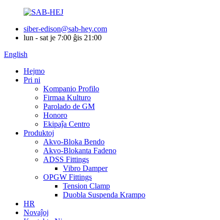
siber-edison@sab-hey.com
lun - sat je 7:00 ĝis 21:00
English
Hejmo
Pri ni
Kompanio Profilo
Firmaa Kulturo
Parolado de GM
Honoro
Ekipaĵa Centro
Produktoj
Akvo-Bloka Bendo
Akvo-Blokanta Fadeno
ADSS Fittings
Vibro Damper
OPGW Fittings
Tension Clamp
Duobla Suspenda Krampo
HR
Novaĵoj