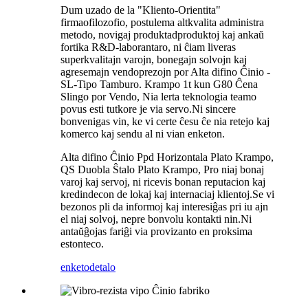
Dum uzado de la "Kliento-Orientita"
firmaofilozofio, postulema altkvalita administra
metodo, novigaj produktadproduktoj kaj ankaŭ
fortika R&D-laborantaro, ni ĉiam liveras
superkvalitajn varojn, bonegajn solvojn kaj
agresemajn vendoprezojn por Alta difino Ĉinio -
SL-Tipo Tamburo. Krampo 1t kun G80 Ĉena
Slingo por Vendo, Nia lerta teknologia teamo
povus esti tutkore je via servo.Ni sincere
bonvenigas vin, ke vi certe ĉesu ĉe nia retejo kaj
komerco kaj sendu al ni vian enketon.
Alta difino Ĉinio Ppd Horizontala Plato Krampo,
QS Duobla Ŝtalo Plato Krampo, Pro niaj bonaj
varoj kaj servoj, ni ricevis bonan reputacion kaj
kredindecon de lokaj kaj internaciaj klientoj.Se vi
bezonos pli da informoj kaj interesiĝas pri iu ajn
el niaj solvoj, nepre bonvolu kontakti nin.Ni
antaŭĝojas fariĝi via provizanto en proksima
estonteco.
enketo
detalo