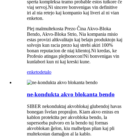
sperta kompleksa teamo probable estos tutkore ĉe
viaj servoj.Ni sincere bonvenigas vin definitive
iri al nia retejo kaj kompanio kaj liveri al ni vian
enketon.
Plej malmultekosta Prezo Ĉina Akvo-Bloka
Bendo, Akvo-Bloka Strio, Nia kompania misio
estas provizi altkvalitajn kaj belajn produktojn kaj
solvojn kun racia prezo kaj strebi akiri 100%
bonan reputacion de niaj klientoj.Ni kredas, ke
Profesio atingas plejbonecon!Ni bonvenigas vin
kunlabori kun ni kaj kreski kune.
enketo
detalo
ne-kondukta akvo blokanta bendo
SIBER nekonduktaj akvoblokaj glubendoj havas
bonegan ŝvelan propraĵon. Kiam akvo eniras en
kablon protektita per akvobloka bendo, la
supersorba pulvoro en la bendo tuj formas
akvoblokan ĝelon, kiu malhelpas plian kaj pli
multekostan damaĝon al la kablo.