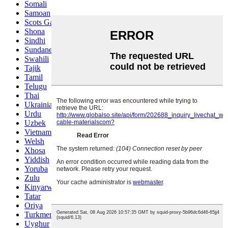
Somali
Samoan
Scots Gaelic
Shona
Sindhi
Sundanese
Swahili
Tajik
Tamil
Telugu
Thai
Ukrainian
Urdu
Uzbek
Vietnamese
Welsh
Xhosa
Yiddish
Yoruba
Zulu
Kinyarwanda
Tatar
Oriya
Turkmen
Uyghur