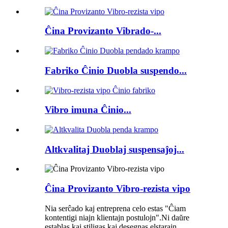
Ĉina Provizanto Vibrado-...
Fabriko Ĉinio Duobla suspendo...
Vibro imuna Ĉinio...
Altkvalitaj Duoblaj suspensaĵoj...
Ĉina Provizanto Vibro-rezista vipo
Nia serĉado kaj entreprena celo estas "Ĉiam
kontentigi niajn klientajn postulojn".Ni daŭre
establas kaj stiligas kaj desegnas elstarajn