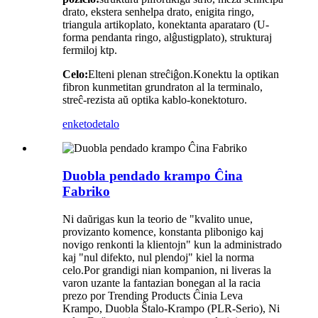
drato, ekstera senhelpa drato, enigita ringo,
triangula artikoplato, konektanta aparataro (U-
forma pendanta ringo, alĝustigplato), strukturaj
fermiloj ktp.
Celo:
Elteni plenan streĉiĝon.Konektu la optikan
fibron kunmetitan grundraton al la terminalo,
streĉ-rezista aŭ optika kablo-konektoturo.
enketo
detalo
Duobla pendado krampo Ĉina
Fabriko
Ni daŭrigas kun la teorio de "kvalito unue,
provizanto komence, konstanta plibonigo kaj
novigo renkonti la klientojn" kun la administrado
kaj "nul difekto, nul plendoj" kiel la norma
celo.Por grandigi nian kompanion, ni liveras la
varon uzante la fantazian bonegan al la racia
prezo por Trending Products Ĉinia Leva
Krampo, Duobla Ŝtalo-Krampo (PLR-Serio), Ni