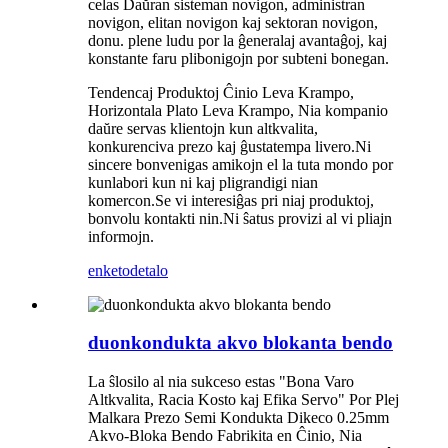
celas Daŭran sisteman novigon, administran
novigon, elitan novigon kaj sektoran novigon,
donu. plene ludu por la ĝeneralaj avantaĝoj, kaj
konstante faru plibonigojn por subteni bonegan.
Tendencaj Produktoj Ĉinio Leva Krampo,
Horizontala Plato Leva Krampo, Nia kompanio
daŭre servas klientojn kun altkvalita,
konkurenciva prezo kaj ĝustatempa livero.Ni
sincere bonvenigas amikojn el la tuta mondo por
kunlabori kun ni kaj pligrandigi nian
komercon.Se vi interesiĝas pri niaj produktoj,
bonvolu kontakti nin.Ni ŝatus provizi al vi pliajn
informojn.
enketo
detalo
duonkondukta akvo blokanta bendo
La ŝlosilo al nia sukceso estas "Bona Varo
Altkvalita, Racia Kosto kaj Efika Servo" Por Plej
Malkara Prezo Semi Kondukta Dikeco 0.25mm
Akvo-Bloka Bendo Fabrikita en Ĉinio, Nia