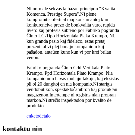
Ni normale sekvas la bazan principon "Kvalita
Komenca, Prestige Supera".Ni plene
kompromitis oferti al niaj konsumantoj kun
konkurenciva prezo de bonkvalita varo, rapida
livero kaj profesia subteno por Fabriko pogranda
Ĉinio LC-Tipo Horizontala Plaka Krampo, Ni,
kun granda pasio kaj fideleco, estas pretaj
prezenti al vi plej bonajn kompaniojn kaj
paŝadon. antaŭen kune kun vi por krei brilan
venon.
Fabriko pogranda Ĉinio Cdd Vertikala Plato
Krampo, Ppd Horizontala Plato Krampo, Nia
kompanio nun havas multajn fakojn, kaj ekzistas
pli ol 20 dungitoj en nia kompanio.Ni starigis
vendobutikon, spektakloĉambron kaj produktan
magazenon.Intertempe ni registris nian propran
markon.Ni streĉis inspektadon por kvalito de
produkto.
enketo
detalo
kontaktu nin