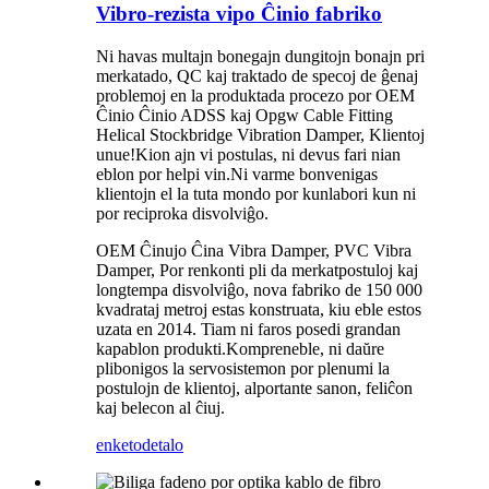
Vibro-rezista vipo Ĉinio fabriko
Ni havas multajn bonegajn dungitojn bonajn pri
merkatado, QC kaj traktado de specoj de ĝenaj
problemoj en la produktada procezo por OEM
Ĉinio Ĉinio ADSS kaj Opgw Cable Fitting
Helical Stockbridge Vibration Damper, Klientoj
unue!Kion ajn vi postulas, ni devus fari nian
eblon por helpi vin.Ni varme bonvenigas
klientojn el la tuta mondo por kunlabori kun ni
por reciproka disvolviĝo.
OEM Ĉinujo Ĉina Vibra Damper, PVC Vibra
Damper, Por renkonti pli da merkatpostuloj kaj
longtempa disvolviĝo, nova fabriko de 150 000
kvadrataj metroj estas konstruata, kiu eble estos
uzata en 2014. Tiam ni faros posedi grandan
kapablon produkti.Kompreneble, ni daŭre
plibonigos la servosistemon por plenumi la
postulojn de klientoj, alportante sanon, feliĉon
kaj belecon al ĉiuj.
enketo
detalo