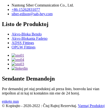
Nantong Siber Communication Co., Ltd.
+86-15262831077
siber-edison@sab-hey.com
Listo de Produktoj
Akvo-Bloka Bendo
Akvo-Blokanta Fadeno
ADSS Fittings
OPGW Fittings
Sendante Demandojn
Por demandoj pri niaj produktoj aŭ preza listo, bonvolu lasi vian
retpoŝton al ni kaj ni kontaktos nin ene de 24 horoj.
enketo nun
© Kopirajto - 2020-2022 : Ĉiuj Rajtoj Rezervitaj.
Varmaj Produktoj