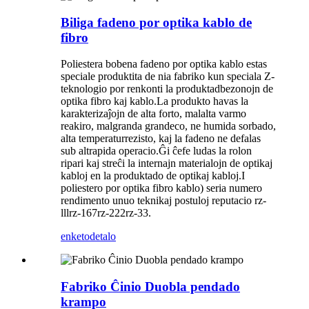
Biliga fadeno por optika kablo de
fibro
Poliestera bobena fadeno por optika kablo estas
speciale produktita de nia fabriko kun speciala Z-
teknologio por renkonti la produktadbezonojn de
optika fibro kaj kablo.La produkto havas la
karakterizaĵojn de alta forto, malalta varmo
reakiro, malgranda grandeco, ne humida sorbado,
alta temperaturrezisto, kaj la fadeno ne defalas
sub altrapida operacio.Ĝi ĉefe ludas la rolon
ripari kaj streĉi la internajn materialojn de optikaj
kabloj en la produktado de optikaj kabloj.I
poliestero por optika fibro kablo) seria numero
rendimento unuo teknikaj postuloj reputacio rz-
lllrz-167rz-222rz-33.
enketo
detalo
Fabriko Ĉinio Duobla pendado
krampo