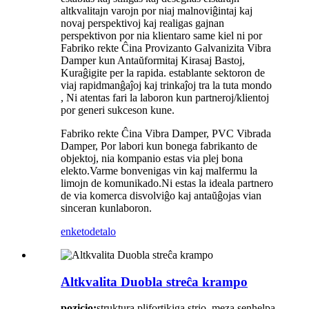
altkvalitajn varojn por niaj malnoviĝintaj kaj
novaj perspektivoj kaj realigas gajnan
perspektivon por nia klientaro same kiel ni por
Fabriko rekte Ĉina Provizanto Galvanizita Vibra
Damper kun Antaŭformitaj Kirasaj Bastoj,
Kuraĝigite per la rapida. establante sektoron de
viaj rapidmanĝaĵoj kaj trinkaĵoj tra la tuta mondo
, Ni atentas fari la laboron kun partneroj/klientoj
por generi sukceson kune.
Fabriko rekte Ĉina Vibra Damper, PVC Vibrada
Damper, Por labori kun bonega fabrikanto de
objektoj, nia kompanio estas via plej bona
elekto.Varme bonvenigas vin kaj malfermu la
limojn de komunikado.Ni estas la ideala partnero
de via komerca disvolviĝo kaj antaŭĝojas vian
sinceran kunlaboron.
enketo
detalo
Altkvalita Duobla streĉa krampo
pozicio:
struktura plifortikiga strio, meza senhelpa