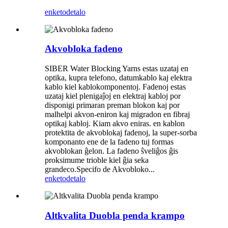
enketo
detalo
Akvobloka fadeno
SIBER Water Blocking Yarns estas uzataj en
optika, kupra telefono, datumkablo kaj elektra
kablo kiel kablokomponentoj. Fadenoj estas
uzataj kiel plenigaĵoj en elektraj kabloj por
disponigi primaran preman blokon kaj por
malhelpi akvon-eniron kaj migradon en fibraj
optikaj kabloj. Kiam akvo eniras. en kablon
protektita de akvoblokaj fadenoj, la super-sorba
komponanto ene de la fadeno tuj formas
akvoblokan ĝelon. La fadeno ŝveliĝos ĝis
proksimume trioble kiel ĝia seka
grandeco.Specifo de Akvobloko...
enketo
detalo
Altkvalita Duobla penda krampo