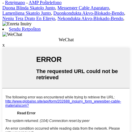
-
Retejmapo
-
AMP Poŝtelefono
Duona Blinda Skatolo Junto
,
Messenger Cable Aparataro
,
Lamenligna Skatolo Junto
,
Duonkondukta Akvo-Blokado-Bendo
,
Neniu Tera Drato En Elirejo
,
Nekondukta Akvo-Blokado-Bendo
,
Sendu Retpoŝton
WeChat
x