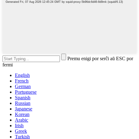
Premu enigi por serĉi aŭ ESC por
fermi
English
French
German
Portuguese
Spanish
Russian
Japanese
Korean
Arabic
Irish
Greek
Turkish