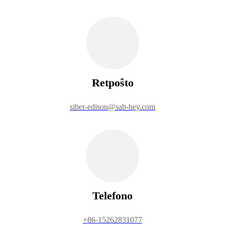
Retpoŝto
siber-edison@sab-hey.com
Telefono
+86-15262831077