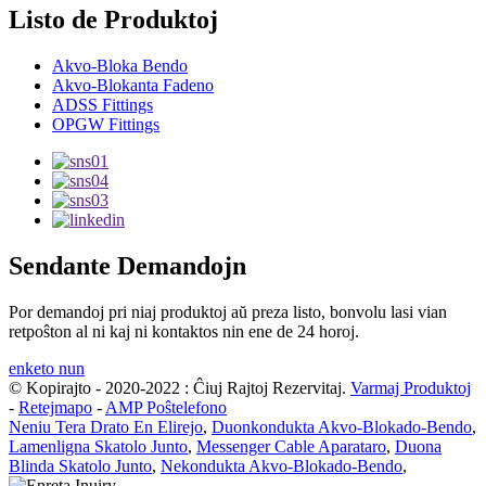
Listo de Produktoj
Akvo-Bloka Bendo
Akvo-Blokanta Fadeno
ADSS Fittings
OPGW Fittings
Sendante Demandojn
Por demandoj pri niaj produktoj aŭ preza listo, bonvolu lasi vian
retpoŝton al ni kaj ni kontaktos nin ene de 24 horoj.
enketo nun
© Kopirajto - 2020-2022 : Ĉiuj Rajtoj Rezervitaj.
Varmaj Produktoj
-
Retejmapo
-
AMP Poŝtelefono
Neniu Tera Drato En Elirejo
,
Duonkondukta Akvo-Blokado-Bendo
,
Lamenligna Skatolo Junto
,
Messenger Cable Aparataro
,
Duona
Blinda Skatolo Junto
,
Nekondukta Akvo-Blokado-Bendo
,