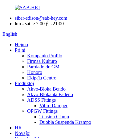
siber-edison@sab-hey.com
lun - sat je 7:00 ĝis 21:00
English
Hejmo
Pri ni
Kompanio Profilo
Firmaa Kulturo
Parolado de GM
Honoro
Ekipaĵa Centro
Produktoj
Akvo-Bloka Bendo
Akvo-Blokanta Fadeno
ADSS Fittings
Vibro Damper
OPGW Fittings
Tension Clamp
Duobla Suspenda Krampo
HR
Novaĵoj