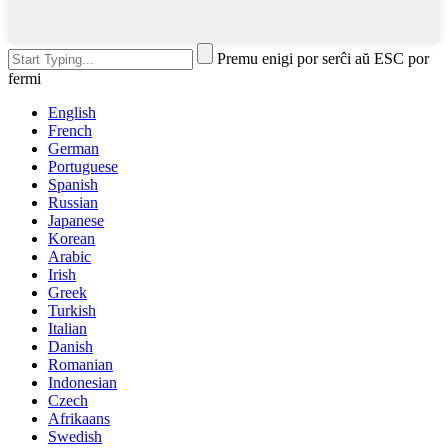
Premu enigi por serĉi aŭ ESC por
fermi
English
French
German
Portuguese
Spanish
Russian
Japanese
Korean
Arabic
Irish
Greek
Turkish
Italian
Danish
Romanian
Indonesian
Czech
Afrikaans
Swedish