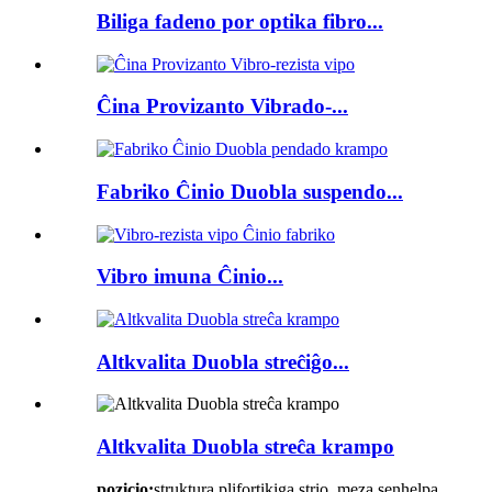
Biliga fadeno por optika fibro...
Ĉina Provizanto Vibrado-...
Fabriko Ĉinio Duobla suspendo...
Vibro imuna Ĉinio...
Altkvalita Duobla streĉiĝo...
Altkvalita Duobla streĉa krampo
pozicio:
struktura plifortikiga strio, meza senhelpa