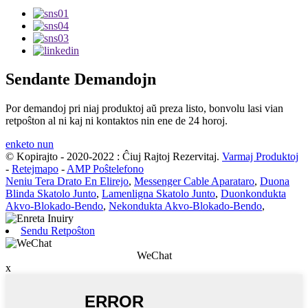
Sendante Demandojn
Por demandoj pri niaj produktoj aŭ preza listo, bonvolu lasi vian
retpoŝton al ni kaj ni kontaktos nin ene de 24 horoj.
enketo nun
© Kopirajto - 2020-2022 : Ĉiuj Rajtoj Rezervitaj.
Varmaj Produktoj
-
Retejmapo
-
AMP Poŝtelefono
Neniu Tera Drato En Elirejo
,
Messenger Cable Aparataro
,
Duona
Blinda Skatolo Junto
,
Lamenligna Skatolo Junto
,
Duonkondukta
Akvo-Blokado-Bendo
,
Nekondukta Akvo-Blokado-Bendo
,
Sendu Retpoŝton
WeChat
x