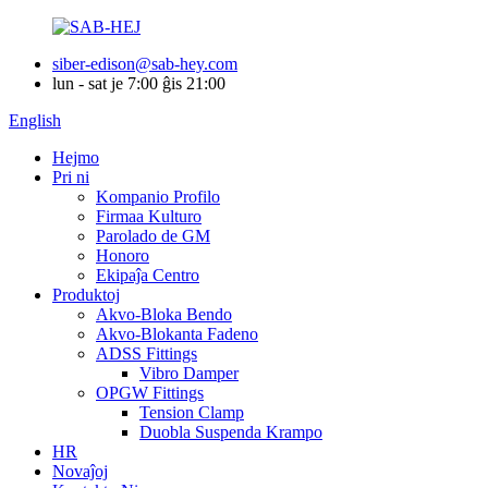
siber-edison@sab-hey.com
lun - sat je 7:00 ĝis 21:00
English
Hejmo
Pri ni
Kompanio Profilo
Firmaa Kulturo
Parolado de GM
Honoro
Ekipaĵa Centro
Produktoj
Akvo-Bloka Bendo
Akvo-Blokanta Fadeno
ADSS Fittings
Vibro Damper
OPGW Fittings
Tension Clamp
Duobla Suspenda Krampo
HR
Novaĵoj