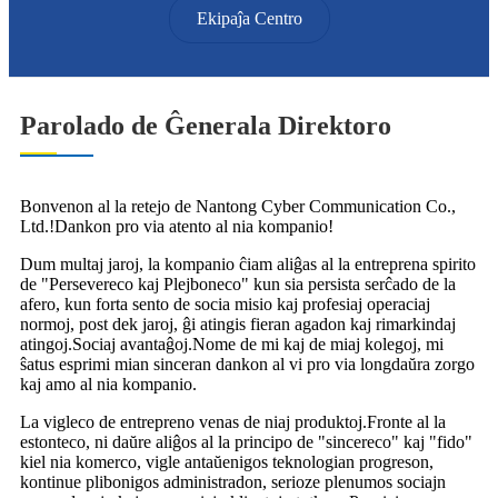
Ekipaĵa Centro
Parolado de Ĝenerala Direktoro
Bonvenon al la retejo de Nantong Cyber ​​Communication Co.,
Ltd.!Dankon pro via atento al nia kompanio!
Dum multaj jaroj, la kompanio ĉiam aliĝas al la entreprena spirito
de "Persevereco kaj Plejboneco" kun sia persista serĉado de la
afero, kun forta sento de socia misio kaj profesiaj operaciaj
normoj, post dek jaroj, ĝi atingis fieran agadon kaj rimarkindaj
atingoj.Sociaj avantaĝoj.Nome de mi kaj de miaj kolegoj, mi
ŝatus esprimi mian sinceran dankon al vi pro via longdaŭra zorgo
kaj amo al nia kompanio.
La vigleco de entrepreno venas de niaj produktoj.Fronte al la
estonteco, ni daŭre aliĝos al la principo de "sincereco" kaj "fido"
kiel nia komerco, vigle antaŭenigos teknologian progreson,
kontinue plibonigos administradon, serioze plenumos sociajn