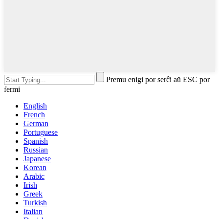
Premu enigi por serĉi aŭ ESC por
fermi
English
French
German
Portuguese
Spanish
Russian
Japanese
Korean
Arabic
Irish
Greek
Turkish
Italian