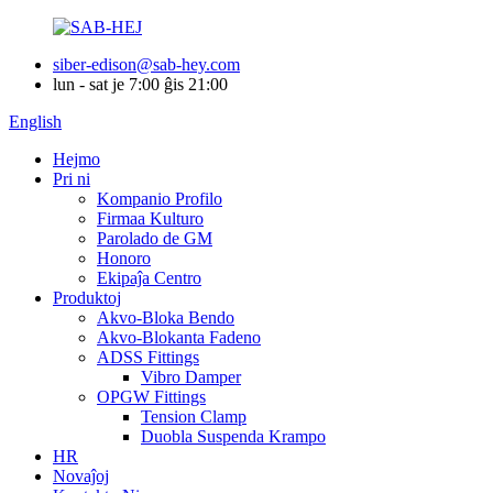
siber-edison@sab-hey.com
lun - sat je 7:00 ĝis 21:00
English
Hejmo
Pri ni
Kompanio Profilo
Firmaa Kulturo
Parolado de GM
Honoro
Ekipaĵa Centro
Produktoj
Akvo-Bloka Bendo
Akvo-Blokanta Fadeno
ADSS Fittings
Vibro Damper
OPGW Fittings
Tension Clamp
Duobla Suspenda Krampo
HR
Novaĵoj