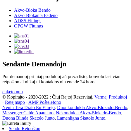
Akvo-Bloka Bendo
Akvo-Blokanta Fadeno
ADSS Fittings
OPGW Fittings
Sendante Demandojn
Por demandoj pri niaj produktoj aŭ preza listo, bonvolu lasi vian
retpoŝton al ni kaj ni kontaktos nin ene de 24 horoj.
enketo nun
© Kopirajto - 2020-2022 : Ĉiuj Rajtoj Rezervitaj.
Varmaj Produktoj
-
Retejmapo
-
AMP Poŝtelefono
Neniu Tera Drato En Elirejo
,
Duonkondukta Akvo-Blokado-Bendo
,
Messenger Cable Aparataro
,
Nekondukta Akvo-Blokado-Bendo
,
Duona Blinda Skatolo Junto
,
Lamenligna Skatolo Junto
,
Sendu Retpoŝton