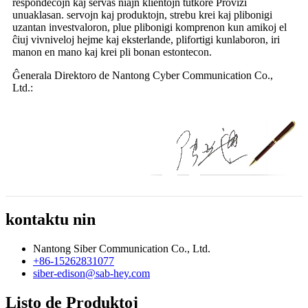
respondecojn kaj servas niajn klientojn tutkore Provizi
unuaklasan. servojn kaj produktojn, strebu krei kaj plibonigi
uzantan investvaloron, plue plibonigi komprenon kun amikoj el
ĉiuj vivniveloj hejme kaj eksterlande, plifortigi kunlaboron, iri
manon en mano kaj krei pli bonan estontecon.
Ĝenerala Direktoro de Nantong Cyber ​​Communication Co.,
Ltd.:
kontaktu nin
Nantong Siber Communication Co., Ltd.
+86-15262831077
siber-edison@sab-hey.com
Listo de Produktoj