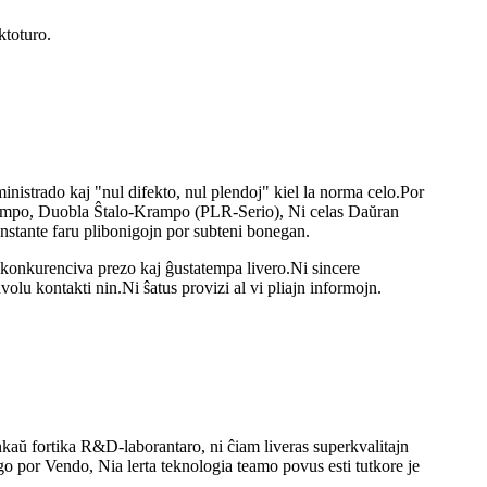
ktoturo.
inistrado kaj "nul difekto, nul plendoj" kiel la norma celo.Por
 Krampo, Duobla Ŝtalo-Krampo (PLR-Serio), Ni celas Daŭran
nstante faru plibonigojn por subteni bonegan.
konkurenciva prezo kaj ĝustatempa livero.Ni sincere
olu kontakti nin.Ni ŝatus provizi al vi pliajn informojn.
kaŭ fortika R&D-laborantaro, ni ĉiam liveras superkvalitajn
por Vendo, Nia lerta teknologia teamo povus esti tutkore je