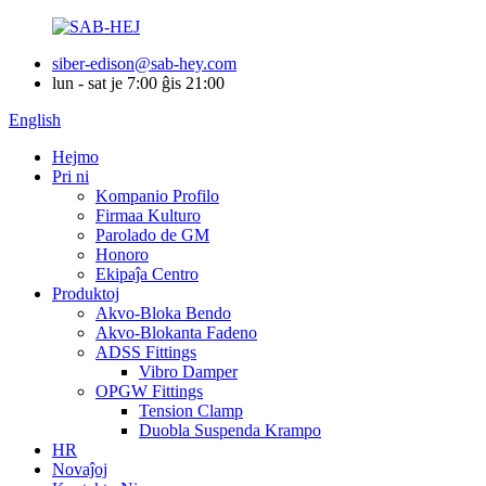
siber-edison@sab-hey.com
lun - sat je 7:00 ĝis 21:00
English
Hejmo
Pri ni
Kompanio Profilo
Firmaa Kulturo
Parolado de GM
Honoro
Ekipaĵa Centro
Produktoj
Akvo-Bloka Bendo
Akvo-Blokanta Fadeno
ADSS Fittings
Vibro Damper
OPGW Fittings
Tension Clamp
Duobla Suspenda Krampo
HR
Novaĵoj