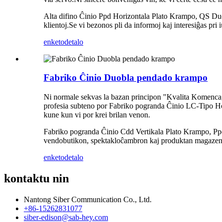
Alta difino Ĉinio Ppd Horizontala Plato Krampo, QS Duobl
klientoj.Se vi bezonos pli da informoj kaj interesiĝas pri
enketo
detalo
Fabriko Ĉinio Duobla pendado krampo
Ni normale sekvas la bazan principon "Kvalita Komenca, 
profesia subteno por Fabriko pogranda Ĉinio LC-Tipo Hor
kune kun vi por krei brilan venon.
Fabriko pogranda Ĉinio Cdd Vertikala Plato Krampo, Ppd 
vendobutikon, spektakloĉambron kaj produktan magazenon.
enketo
detalo
kontaktu nin
Nantong Siber Communication Co., Ltd.
+86-15262831077
siber-edison@sab-hey.com