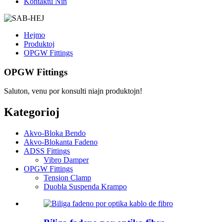
Kontaktu Nin
Hejmo
Produktoj
OPGW Fittings
OPGW Fittings
Saluton, venu por konsulti niajn produktojn!
Kategorioj
Akvo-Bloka Bendo
Akvo-Blokanta Fadeno
ADSS Fittings
Vibro Damper
OPGW Fittings
Tension Clamp
Duobla Suspenda Krampo