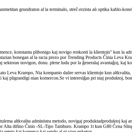
unmetitan grundraton al la terminalo, streĉ-rezista aŭ optika kablo-kone
mence, konstanta plibonigo kaj novigo renkonti la klientojn" kun la adm
fantazian bonegan al la racia prezo por Trending Products Ĉinia Leva
j sektoran novigon, donu. plene ludu por la ĝeneralaj avantaĝoj, kaj ko
to Leva Krampo, Nia kompanio daŭre servas klientojn kun altkvalita, 
kaj pligrandigi nian komercon.Se vi interesiĝas pri niaj produktoj, bonv
tulema altkvalita administra metodo, novigaj produktadproduktoj kaj an
or Alta difino Ĉinio -SL-Tipo Tamburo. Krampo 1t kun G80 Ĉena Slingo 
ia retejo kaj komerco kaj sendu al ni vian enketon.