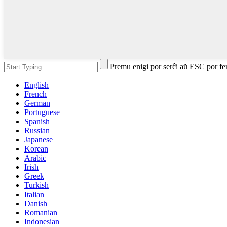
Premu enigi por serĉi aŭ ESC por fe
English
French
German
Portuguese
Spanish
Russian
Japanese
Korean
Arabic
Irish
Greek
Turkish
Italian
Danish
Romanian
Indonesian