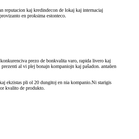
n reputacion kaj kredindecon de lokaj kaj internaciaj
a provizanto en proksima estonteco.
konkurenciva prezo de bonkvalita varo, rapida livero kaj
 prezenti al vi plej bonajn kompaniojn kaj paŝadon. antaŭen
 ekzistas pli ol 20 dungitoj en nia kompanio.Ni starigis
or kvalito de produkto.