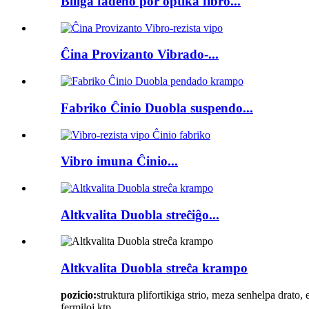
Biliga fadeno por optika fibro...
Ĉina Provizanto Vibrado-...
Fabriko Ĉinio Duobla suspendo...
Vibro imuna Ĉinio...
Altkvalita Duobla streĉiĝo...
Altkvalita Duobla streĉa krampo
pozicio:
struktura plifortikiga strio, meza senhelpa drato,
fermiloj ktp.